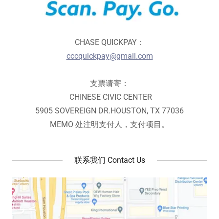
CHASE QUICKPAY：
cccquickpay@gmail.com
支票请寄：
CHINESE CIVIC CENTER
5905 SOVEREIGN DR.HOUSTON, TX 77036
MEMO 处注明支付人，支付项目。
联系我们 Contact Us