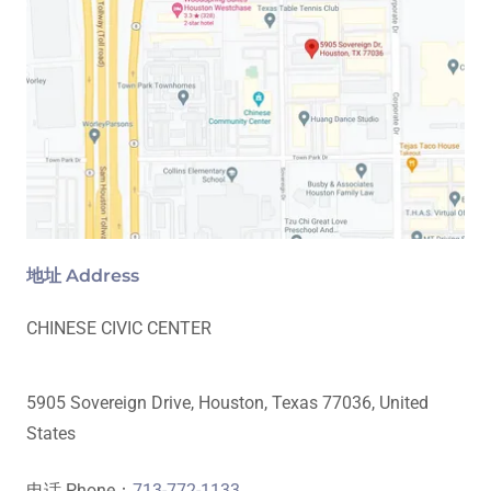
地址 Address
CHINESE CIVIC CENTER
5905 Sovereign Drive, Houston, Texas 77036, United
States
电话 Phone：
713-772-1133